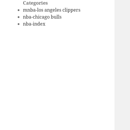
Categories
mnba-los angeles clippers
nba-chicago bulls
nba-index