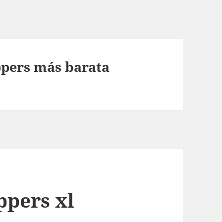
ppers más barata
ppers xl