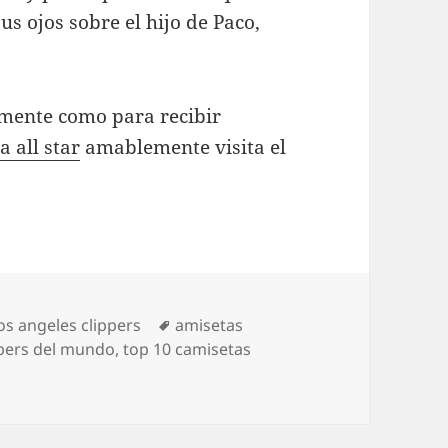
us ojos sobre el hijo de Paco,
amente como para recibir
a all star
amablemente visita el
ías
Etiquetas
s angeles clippers
amisetas
ppers del mundo
,
top 10 camisetas