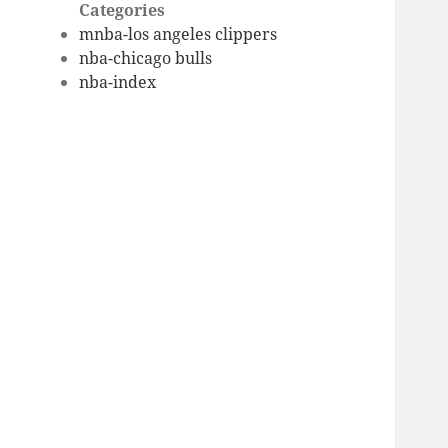
Categories
mnba-los angeles clippers
nba-chicago bulls
nba-index