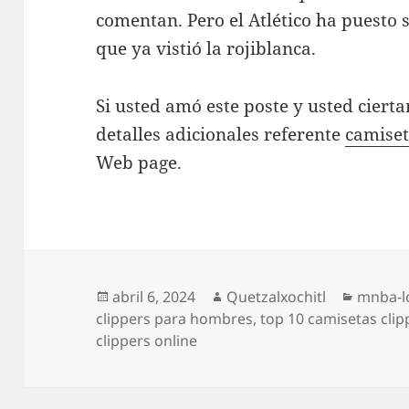
comentan. Pero el Atlético ha puesto s
que ya vistió la rojiblanca.
Si usted amó este poste y usted ciert
detalles adicionales referente
camiset
Web page.
Publicado
Autor
Categor
abril 6, 2024
Quetzalxochitl
mnba-lo
el
clippers para hombres
,
top 10 camisetas cli
clippers online