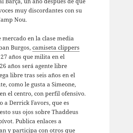
al Barça, un año después de que
 voces muy discordantes con su
l Camp Nou.
e mercado en la clase media
eban Burgos,
camiseta clippers
27 años que milita en el
 26 años será agente libre
ga libre tras seis años en el
te, como le gusta a Simeone,
 el centro, con perfil ofensivo.
o a Derrick Favors, que es
uesto sus ojos sobre Thaddeus
ívot. Publica enlaces a
san y participa con otros que