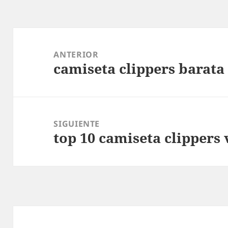
Navegación
de
ANTERIOR
camiseta clippers barat
entradas
Entrada
anterior:
SIGUIENTE
top 10 camiseta clippers 
Entrada
siguiente: