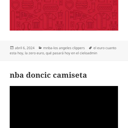
Publicado
Categorías
Etiquetas
abril 6, 2024
mnba-los angeles clippers
el euro cuanto
el
esta hoy
,
la zero euro
,
qué pasará hoy en el cieloadmin
nba doncic camiseta