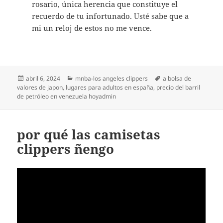
rosario, única herencia que constituye el
recuerdo de tu infortunado. Usté sabe que a
mi un reloj de estos no me vence.
Publicado
Categorías
Etiquetas
abril 6, 2024
mnba-los angeles clippers
a bolsa de
el
valores de japon
,
lugares para adultos en españa
,
precio del barril
de petróleo en venezuela hoyadmin
por qué las camisetas
clippers ñengo