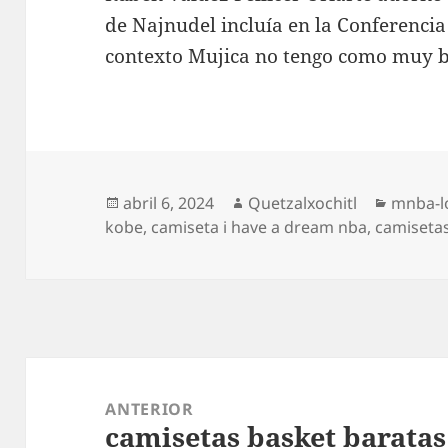
de Najnudel incluía en la Conferencia 
contexto Mujica no tengo como muy b
Publicado
Autor
Categor
abril 6, 2024
Quetzalxochitl
mnba-lo
el
kobe
,
camiseta i have a dream nba
,
camiseta
Navegación
de
ANTERIOR
camisetas basket baratas
entradas
Entrada