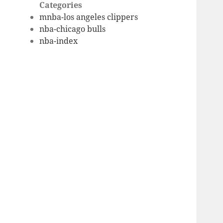
Categories
mnba-los angeles clippers
nba-chicago bulls
nba-index